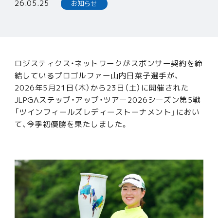
26.05.25
お知らせ
リテール事業
輸配送事業
3PL事業
事例紹介
ロジスティクス・ネットワークがスポンサー契約を締
会社情報
結しているプロゴルファー山内日菜子選手が、
2026年5月21日（木）から23日（土）に開催された
企業経営理念
JLPGAステップ・アップ・ツアー2026シーズン第5戦
会社概要
「ツインフィールズレディーストーナメント」におい
て、今季初優勝を果たしました。
沿革
事業所一覧
ニュース
お問い合わせ
採用情報