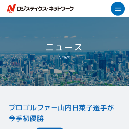
「ロジネット」とは
ニュース
トップメッセージ
NEWS
私たちの強み
数字で見るロジネット
社会課題への取り組み
パートナー企業との連携
プロゴルファー山内日菜子選手が
ニチレイグループ各社
事業紹介
今季初優勝
保管事業