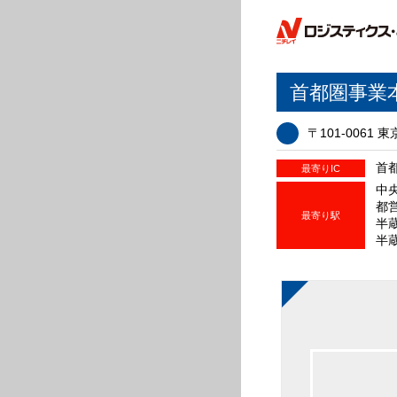
首都圏事業
〒101-006
首都
最寄りIC
中
都
最寄り駅
半
半