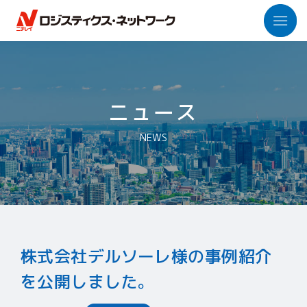
「ロジネット」とは
ニュース
トップメッセージ
NEWS
私たちの強み
数字で見るロジネット
社会課題への取り組み
パートナー企業との連携
株式会社デルソーレ様の事例紹介
ニチレイグループ各社
事業紹介
を公開しました。
保管事業