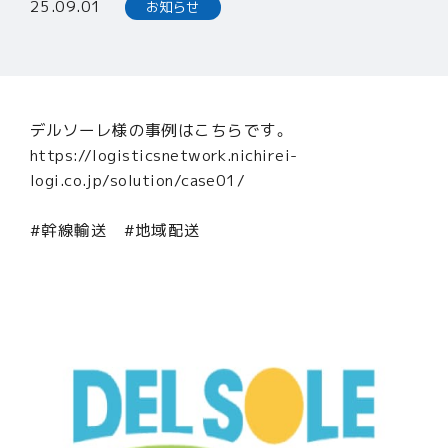
25.09.01
お知らせ
リテール事業
輸配送事業
3PL事業
事例紹介
デルソーレ様の事例はこちらです。
会社情報
https://logisticsnetwork.nichirei-
logi.co.jp/solution/case01/
企業経営理念
会社概要
#幹線輸送 #地域配送
沿革
事業所一覧
ニュース
お問い合わせ
採用情報