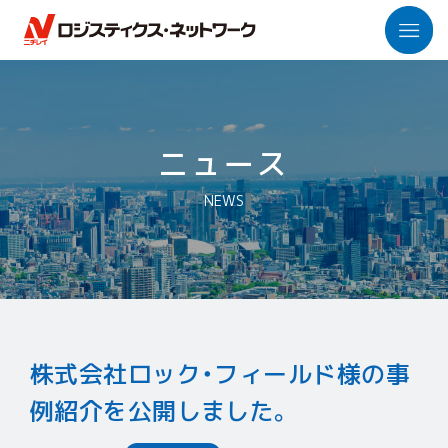
「ロジネット」とは
ニュース
トップメッセージ
NEWS
私たちの強み
数字で見るロジネット
社会課題への取り組み
パートナー企業との連携
株式会社ロック・フィールド様の事
ニチレイグループ各社
事業紹介
例紹介を公開しました。
保管事業