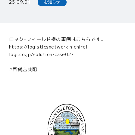
25.09.01
お知らせ
リテール事業
輸配送事業
3PL事業
事例紹介
ロック・フィールド様の事例はこちらです。
会社情報
https://logisticsnetwork.nichirei-
logi.co.jp/solution/case02/
企業経営理念
会社概要
#百貨店共配
沿革
事業所一覧
ニュース
お問い合わせ
採用情報